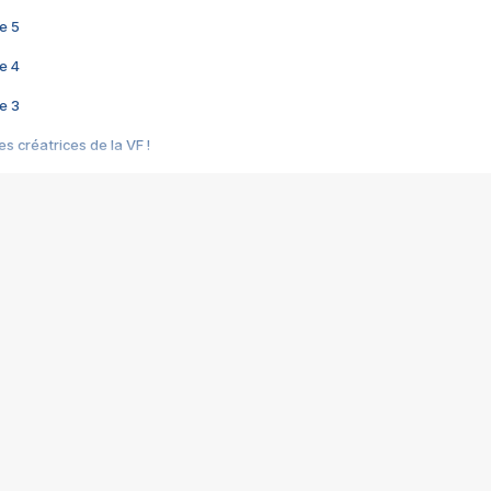
e 5
e 4
e 3
s créatrices de la VF !
e 2
e 1
e Mektoub My Love arrive enfin ! Rencontre avec Shaïn Boumedine et Sal
i : après Toni en famille
elle réalise le bouleversant Dites lui que je l'aime
ais ! Rencontre autour de Vie privée de Rebecca Zlotowski
 de Marguerite, Grave... Rencontre avec Ella Rumpf
 Les Rêveurs, un film intime sur la santé mentale