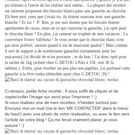
pu résitster à l'envie de les réaliser moi même... La plupart des recettes
sur internet proposent des biscuits blancs pour une ganache au chocolat.
Eh bien moi, ceux que j'avais vu, ils étaient marrons avec une ganache
blanche ! Et toc ! :P Bon, je me suis doutée que les biscuits étaient
agrémentés de cacao, mais en ce qui concerne la ganache, j'ai opté pour
le chocolat blanc ! En plus, j'ai ramené un trophée de mes vacances : La
couverture Ivoire Valrhona ! Je vous avoue que le chocolat blanc n'est
pas mon préféré, surtout quand il est de mauvaise qualité ! Mais comme
il sert de support à de nombreuses ganaches (notamment pour les
macarons) j'ai décidé de m'en procurer ; et du bon ! J'ai donc opté pour
la sachet de 1kg (acheté chez G.DETOU à Pais à 15€, soit 3€ la
tablette.). Enfin, pour éveiller un peu plus nos papilles, j'ai parfumé cette
ganache à la fève tonka (dénichée aussi chez G.DETOU ;D) !
Ci-dessus, petite fiche recette : Il vous suffit de cliquer et de
copier/coller l'image sur word pour l'imprimer ! :)
Si vous réalisez une de mes recettes, n'hésitez surtout pas :
Envoyez moi un mail (via le lien 'ME CONTACTER' dans le menu
du haut') avec une photo de votre réalisation, ou avec le lien vers
l'article de votre blog ! Ça me ferait vraiment plaisir, je vous
assure ! :)