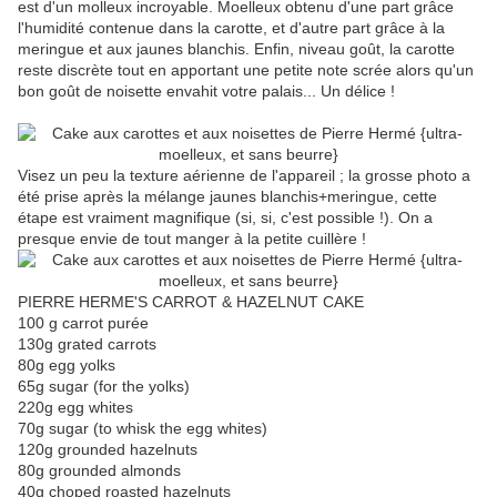
est d'un molleux incroyable. Moelleux obtenu d'une part grâce
l'humidité contenue dans la carotte, et d'autre part grâce à la
meringue et aux jaunes blanchis. Enfin, niveau goût, la carotte
reste discrète tout en apportant une petite note scrée alors qu'un
bon goût de noisette envahit votre palais... Un délice !
Visez un peu la texture aérienne de l'appareil ; la grosse photo a
été prise après la mélange jaunes blanchis+meringue, cette
étape est vraiment magnifique (si, si, c'est possible !). On a
presque envie de tout manger à la petite cuillère !
PIERRE HERME'S CARROT & HAZELNUT CAKE
1
00 g carrot purée
130g grated carrots
80g egg yolks
65g sugar (for the yolks)
220g egg whites
70g sugar (to whisk the egg whites)
120g grounded hazelnuts
80g grounded almonds
40g choped roasted hazelnuts