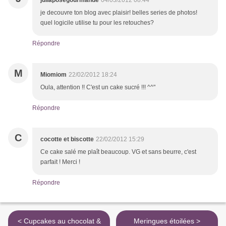
juliaposegourmande
04/03/2012 08:44
je decouvre ton blog avec plaisir! belles series de photos!
quel logicile utilise tu pour les retouches?
Répondre
M
Miomiom
22/02/2012 18:24
Oula, attention !! C'est un cake sucré !!! ^^"
Répondre
C
cocotte et biscotte
22/02/2012 15:29
Ce cake salé me plaît beaucoup. VG et sans beurre, c'est
parfait ! Merci !
Répondre
< Cupcakes au chocolat &
Meringues étoilées >