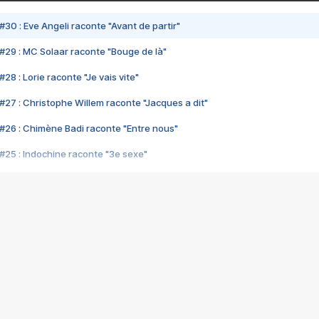
#30 : Eve Angeli raconte "Avant de partir"
#29 : MC Solaar raconte "Bouge de là"
28 : Lorie raconte "Je vais vite"
#27 : Christophe Willem raconte "Jacques a dit"
#26 : Chimène Badi raconte "Entre nous"
#25 : Indochine raconte "3e sexe"
#24 : Zaho raconte "C'est chelou"
#23 : Patrick Bruel raconte "Au café des délices"
#22 : Kyo raconte "Le chemin"
#21 : Nolwenn Leroy raconte "Cassé"
#20 : Patrick Hernandez raconte "Born to be alive"
#19 : Lorie raconte "Près de moi"