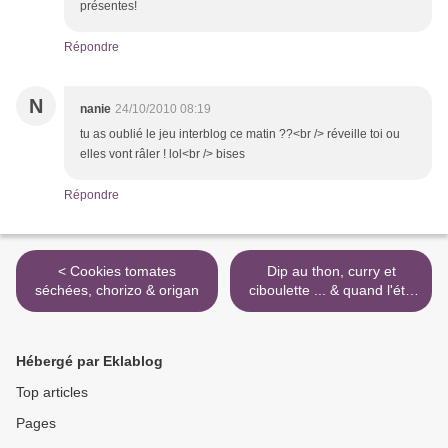
présentes!
Répondre
N
nanie
24/10/2010 08:19
tu as oublié le jeu interblog ce matin ??<br /> réveille toi ou
elles vont râler ! lol<br /> bises
Répondre
< Cookies tomates
Dip au thon, curry et
séchées, chorizo & origan
ciboulette ... & quand l'été
se manifeste :) >
Hébergé par Eklablog
Top articles
Pages