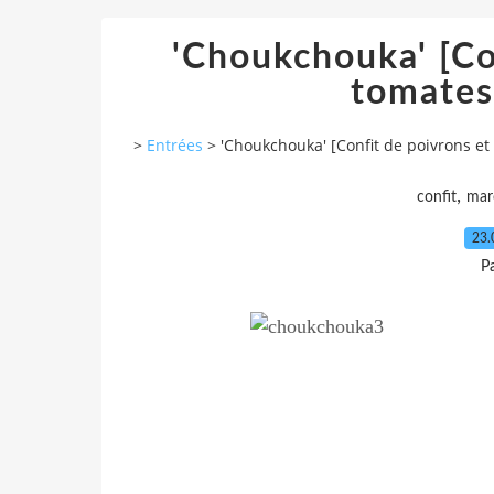
'Choukchouka' [Co
tomates
>
Entrées
>
'Choukchouka' [Confit de poivrons et
,
confit
mar
23.
P