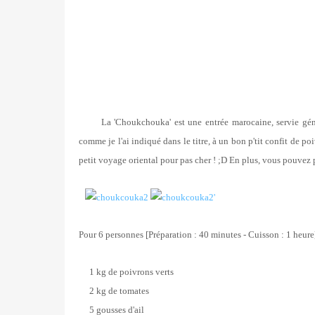
La 'Choukchouka' est une entrée marocaine, servie généra
comme je l'ai indiqué dans le titre, à un bon p'tit confit de po
petit voyage oriental pour pas cher ! ;D En plus, vous pouvez p
Pour 6 personnes [Préparation : 40 minutes - Cuisson : 1 heure
1 kg de poivrons verts
2 kg de tomates
5 gousses d'ail