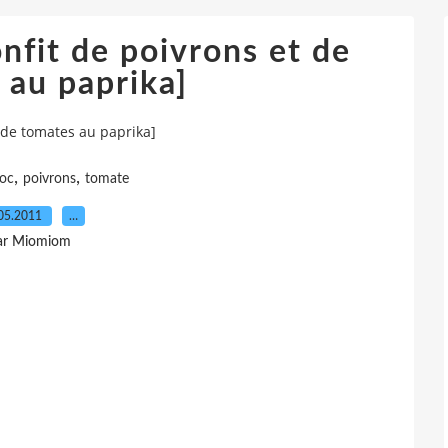
nfit de poivrons et de
 au paprika]
 de tomates au paprika]
,
,
oc
poivrons
tomate
05.2011
…
ar Miomiom