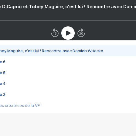
 DiCaprio et Tobey Maguire, c'est lui ! Rencontre avec Dam
bey Maguire, c'est lui ! Rencontre avec Damien Witecka
e 6
e 5
e 4
e 3
s créatrices de la VF !
e 2
e 1