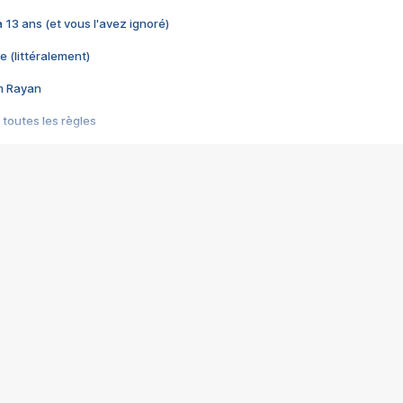
 a 13 ans (et vous l'avez ignoré)
e (littéralement)
im Rayan
 toutes les règles
s les jeux vidéo
us choquant de Rockstar ? - Le scandale BULLY
e plus moche de Steam
du RÊVE tourne au CAUCHEMAR
pendant 8 heures
it… à tort
umiliés par un jeu vidéo
ire - Final Fantasy 8