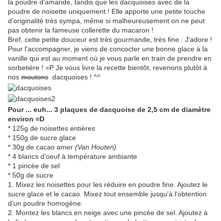
la poudre d'amande, tandis que les dacquoises avec de la
poudre de noisette uniquement ! Elle apporte une petite touche
d'originalité très sympa, même si malheureusement on ne peut
pas obtenir la fameuse collerette du macaron !
Bref, cette petite douceur est très gourmande, très fine : J'adore !
Pour l'accompagner, je viens de concocter une bonne glace à la
vanille qui est au moment où je vous parle en train de prendre en
sorbetière ! =P Je vous livre la recette bientôt, revenons plutôt à
nos
moutons
dacquoises ! ^^
Pour ... euh... 3 plaques de dacquoise de 2,5 cm de diamètre
environ =D
* 125g de noisettes entières
* 150g de sucre glace
* 30g de cacao amer
(Van Houten)
* 4 blancs d'oeuf à température ambiante
* 1 pincée de sel
* 50g de sucre
1. Mixez les noisettes pour les réduire en poudre fine. Ajoutez le
sucre glace et le cacao. Mixez tout ensemble jusqu'à l'obtention
d'un poudre homogène.
2. Montez les blancs en neige avec une pincée de sel. Ajoutez à