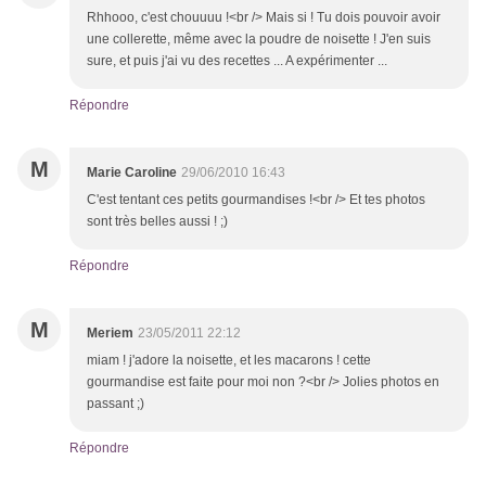
Rhhooo, c'est chouuuu !<br /> Mais si ! Tu dois pouvoir avoir
une collerette, même avec la poudre de noisette ! J'en suis
sure, et puis j'ai vu des recettes ... A expérimenter ...
Répondre
M
Marie Caroline
29/06/2010 16:43
C'est tentant ces petits gourmandises !<br /> Et tes photos
sont très belles aussi ! ;)
Répondre
M
Meriem
23/05/2011 22:12
miam ! j'adore la noisette, et les macarons ! cette
gourmandise est faite pour moi non ?<br /> Jolies photos en
passant ;)
Répondre