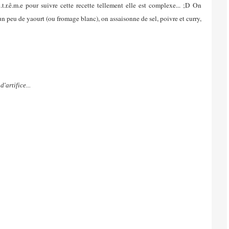
.t.r.ê.m.e pour suivre cette recette tellement elle est complexe... ;D On
un peu de yaourt (ou fromage blanc), on assaisonne de sel, poivre et curry,
artifice...