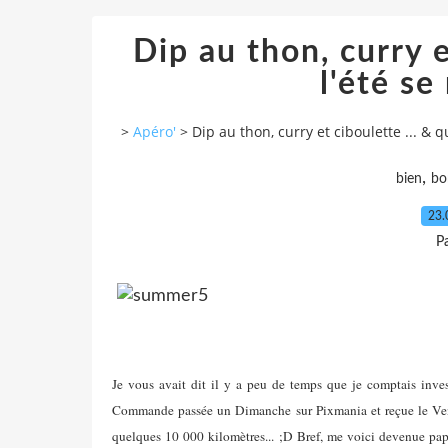
Dip au thon, curry e
l'été se
>
Apéro'
>
Dip au thon, curry et ciboulette ... & q
,
bien
bo
23.
P
Je vous avait dit il y a peu de temps que je comptais invest
Commande passée un Dimanche sur Pixmania et reçue le Vendr
quelques 10 000 kilomètres... ;D Bref, me voici devenue papa