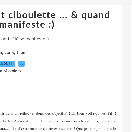
t ciboulette ... & quand
 manifeste :)
uand l'été se manifeste :)
,
,
,
n
curry
thon
05.2011
…
ar Miomiom
ir dans un reflex (et donc des objectifs) ! Eh bien voilà qui est fait !
edi ! Autant dire que le colis n'a pas mis bien longtemps,à parcourir
razzi afin d'expérimenter cet investissement ! Que je ne regrette pas le