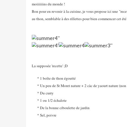
moiiiiiins du monde !
Bon pour en revenir à la cuisine, je vous propose ici une "rece
au thon, semblable à des rillettes pour bien commencer cet été qui
La supposée 'recette' ;D
* 1 boîte de thon égoutté
* Un peu de St Moret nature + 2 càc de yaourt nature (non 
* Du curry
* 1 ou 1/2 échalote
* De la bonne ciboulette de jardin
* Sel, poivre