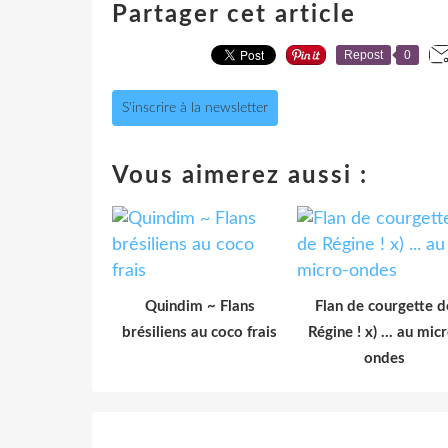
Partager cet article
Repost
0
S'inscrire à la newsletter
Vous aimerez aussi :
Quindim ~ Flans
Flan de courgette d
brésiliens au coco frais
Régine ! x) ... au mic
ondes