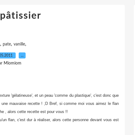
pâtissier
,
,
,
pate
vanille
05.2011
…
ar Miomiom
ture 'gélatineuse', et un peau 'comme du plastique', c'est donc que
vi une mauvaise recette ! ;D Bref, si comme moi vous aimez le flan
 , alors cette recette est pour vous !!
u'un flan, c'est dur à réaliser, alors cette personne devant vous est