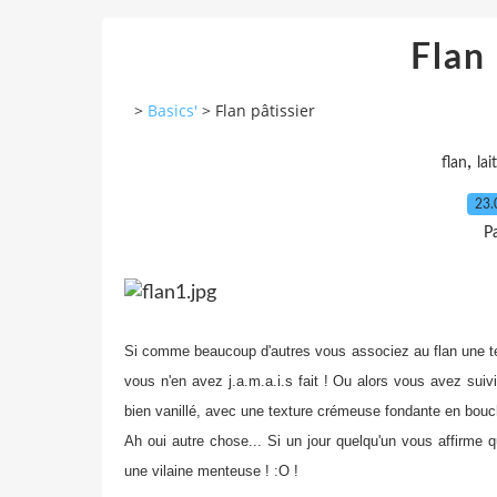
Flan 
>
Basics'
>
Flan pâtissier
,
flan
lait
23.
P
Si comme beaucoup d'autres vous associez au flan une tex
vous n'en avez j.a.m.a.i.s fait ! Ou alors vous avez sui
bien vanillé, avec une texture crémeuse fondante en bouche
Ah oui autre chose... Si un jour quelqu'un vous affirme q
une vilaine menteuse ! :O !