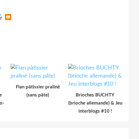
Flan pâtissier praliné
e
(sans pâte)
Brioches BUCHTY
ro-
(brioche allemande) & Jeu
interblogs #10 !