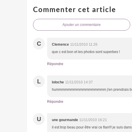
Commenter cet article
Ajouter un commentaire
C
Clemence
11/11/2010 11:26
que c est bon et les photos sont superbes !
Répondre
L
loloche
11/11/2010 14:37
hummmmmmmmmmmmmmmmm j'en prendrais bien un 
Répondre
U
une gourmande
11/11/2010 16:21
il est trop beau pour être vrai ce flan!!! je suis dans