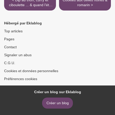
< Dip au thon, curry et
Cookies aux olives noires &
ciboulette ... & quand l'été
romarin >
se manifeste :)
Hébergé par Eklablog
Top articles
Pages
Contact
Signaler un abus
C.G.U.
Cookies et données personnelles
Préférences cookies
Créer un blog sur Eklablog
Créer un blog