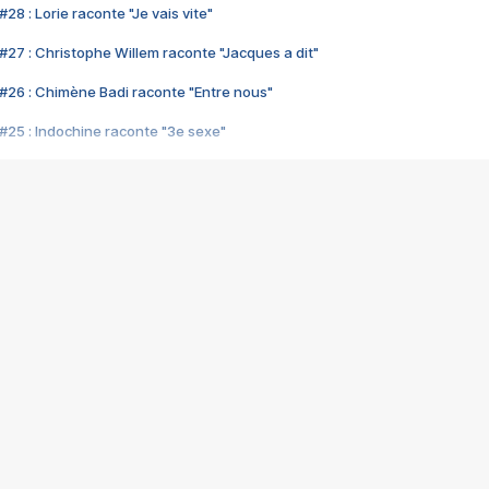
28 : Lorie raconte "Je vais vite"
#27 : Christophe Willem raconte "Jacques a dit"
#26 : Chimène Badi raconte "Entre nous"
#25 : Indochine raconte "3e sexe"
#24 : Zaho raconte "C'est chelou"
#23 : Patrick Bruel raconte "Au café des délices"
#22 : Kyo raconte "Le chemin"
#21 : Nolwenn Leroy raconte "Cassé"
#20 : Patrick Hernandez raconte "Born to be alive"
#19 : Lorie raconte "Près de moi"
#18 : Michael Jones raconte "A nos actes manqués" (avec Jean-Jacque
#17 : Khaled raconte "Aïcha"
#16 : Corneille raconte "Parce qu'on vient de loin"