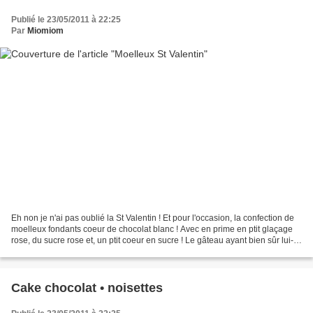
Publié le 23/05/2011 à 22:25
Par
Miomiom
Eh non je n'ai pas oublié la St Valentin ! Et pour l'occasion, la confection de
moelleux fondants coeur de chocolat blanc ! Avec en prime en ptit glaçage
rose, du sucre rose et, un ptit coeur en sucre ! Le gâteau ayant bien sûr lui-
même une forme de coeur...
Cake chocolat • noisettes