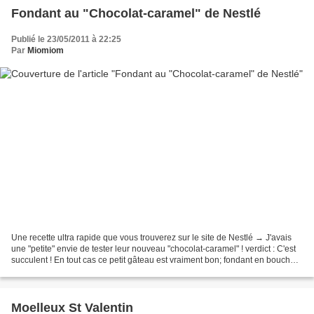
Fondant au "Chocolat-caramel" de Nestlé
Publié le 23/05/2011 à 22:25
Par
Miomiom
Une recette ultra rapide que vous trouverez sur le site de Nestlé → J'avais
une "petite" envie de tester leur nouveau "chocolat-caramel" ! verdict : C'est
succulent ! En tout cas ce petit gâteau est vraiment bon; fondant en bouche,
un plaisir ! En plus...
Moelleux St Valentin