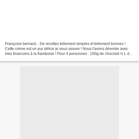
Françoise bernard... De recettes tellement simples et tellement bonnes !
Cette crème est un pur délice je vous assure ! Nous l'avons dévorée avec
mes financiers à la framboise ! Pour 4 personnes : 100g de chocolat ½ L de
lait 4 jaunes d'oeufs 100g de...