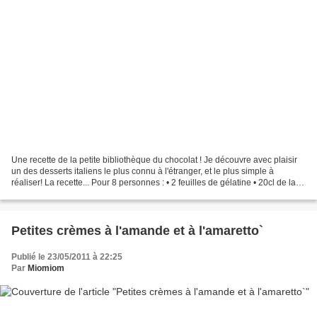
Une recette de la petite bibliothèque du chocolat ! Je découvre avec plaisir
un des desserts italiens le plus connu à l'étranger, et le plus simple à
réaliser! La recette... Pour 8 personnes : • 2 feuilles de gélatine • 20cl de lait •
20cl de crème liquide...
Petites crèmes à l'amande et à l'amaretto`
Publié le 23/05/2011 à 22:25
Par
Miomiom