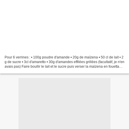
Pour 6 verrines : • 100g poudre d'amande • 20g de maïzena • 50 cl de lait • 2
g de sucre • 3cl d'amaretto • 30g d'amandes effilées grillées (facultatif, je n'en
avais pas) Faire boullir le lait et le sucre puis verser la maïzena en fouettant
bien. Ajouter...