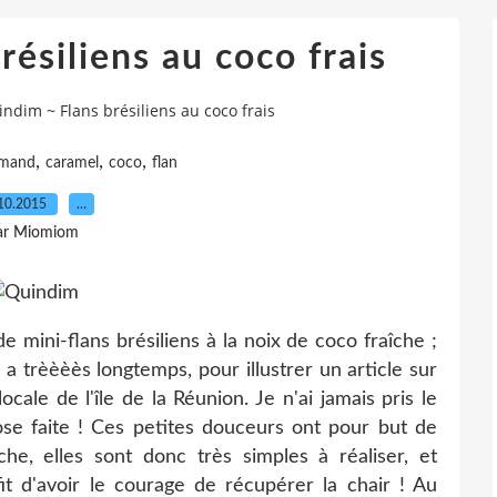
ésiliens au coco frais
ndim ~ Flans brésiliens au coco frais
,
,
,
rmand
caramel
coco
flan
10.2015
…
ar Miomiom
 mini-flans brésiliens à la noix de coco fraîche ;
 y a trèèèès longtemps, pour illustrer un article sur
ocale de l'île de la Réunion. Je n'ai jamais pris le
ose faite ! Ces petites douceurs ont pour but de
he, elles sont donc très simples à réaliser, et
fit d'avoir le courage de récupérer la chair ! Au