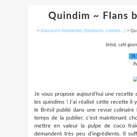
Quindim ~ Flans br
>
Douceurs fondantes [fondants, crèmes...]
>
Qui
,
brésil
café gou
28.
P
Je vous propose aujourd'hui une recette de
les quindims ! J'ai réalisé cette recette il
le Brésil publié dans une revue culinaire l
temps de la publier, c'est maintenant ch
mettre en valeur la pulpe de coco fraîc
demandent très peu d'ingrédients. Il suf