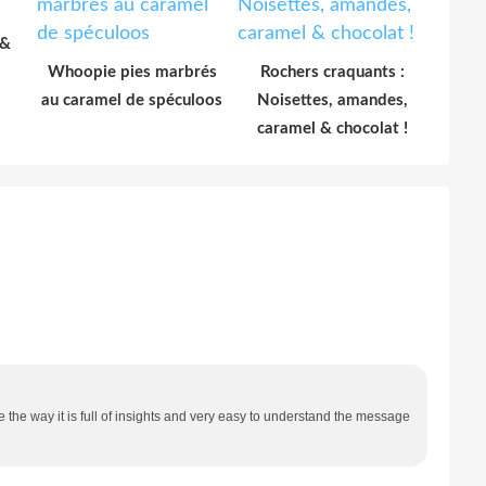
 &
Whoopie pies marbrés
Rochers craquants :
au caramel de spéculoos
Noisettes, amandes,
caramel & chocolat !
ike the way it is full of insights and very easy to understand the message