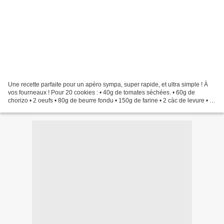
Une recette parfaite pour un apéro sympa, super rapide, et ultra simple ! À
vos fourneaux ! Pour 20 cookies : • 40g de tomates séchées. • 60g de
chorizo • 2 oeufs • 80g de beurre fondu • 150g de farine • 2 càc de levure • 2
càS de poudre d'amandes • 70g...