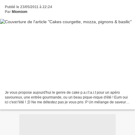
Publié le 23/05/2011 à 22:24
Par
Miomiom
Je vous propose aujourd'hui le genre de cake p.a.r.f.a.i.t pour un apéro
savoureux, une entrée gourmande, ou un beau pique-nique d'été ! Eum oui
ici c'est l'été ! ;D Ne me détestez pas je vous pris :P Un mélange de saveurs
délicieux que vous ne regretterez...