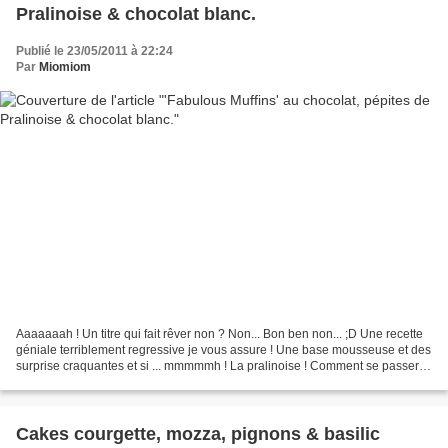
Pralinoise & chocolat blanc.
Publié le 23/05/2011 à 22:24
Par
Miomiom
Aaaaaaah ! Un titre qui fait rêver non ? Non... Bon ben non... ;D Une recette
géniale terriblement regressive je vous assure ! Une base mousseuse et des
surprise craquantes et si ... mmmmmh ! La pralinoise ! Comment se passer
de ce magnifique paquet jaune...
Cakes courgette, mozza, pignons & basilic