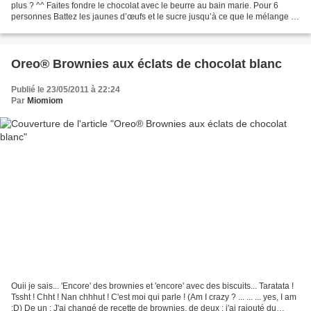
plus ? ^^ Faites fondre le chocolat avec le beurre au bain marie. Pour 6
personnes Battez les jaunes d’œufs et le sucre jusqu’à ce que le mélange *
220g de chocolat au lait pâtissier...
Oreo® Brownies aux éclats de chocolat blanc
Publié le 23/05/2011 à 22:24
Par
Miomiom
Ouii je sais... 'Encore' des brownies et 'encore' avec des biscuits... Taratata !
Tssht ! Chht ! Nan chhhut ! C'est moi qui parle ! (Am I crazy ? ... ... ... yes, I am
;D) De un : J'ai changé de recette de brownies, de deux : j'ai rajouté du