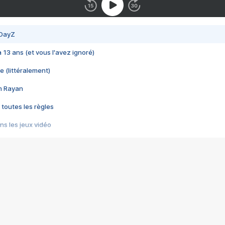
 DayZ
 a 13 ans (et vous l'avez ignoré)
e (littéralement)
im Rayan
 toutes les règles
s les jeux vidéo
us choquant de Rockstar ? - Le scandale BULLY
e plus moche de Steam
du RÊVE tourne au CAUCHEMAR
pendant 8 heures
it… à tort