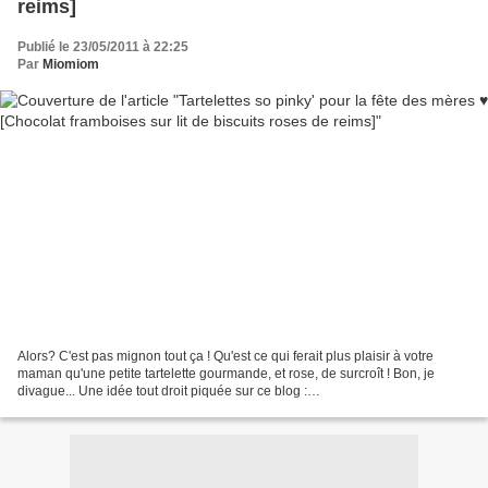
reims]
Publié le 23/05/2011 à 22:25
Par
Miomiom
Alors? C'est pas mignon tout ça ! Qu'est ce qui ferait plus plaisir à votre
maman qu'une petite tartelette gourmande, et rose, de surcroît ! Bon, je
divague... Une idée tout droit piquée sur ce blog :
http://quandnadcuisine.over-blog.com. Par contre,...