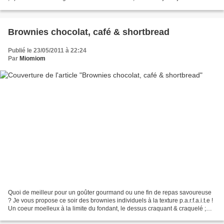
chocolat...
Brownies chocolat, café & shortbread
Publié le 23/05/2011 à 22:24
Par
Miomiom
Quoi de meilleur pour un goûter gourmand ou une fin de repas savoureuse
? Je vous propose ce soir des brownies individuels à la texture p.a.r.f.a.i.t.e !
Un coeur moelleux à la limite du fondant, le dessus craquant & craquelé ;D,
le tout réhaussé par...