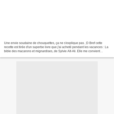
Une envie soudaine de chouquettes, ça ne s'explique pas. ;D Bref cette
recette est tirée d'un superbe livre que j'ai acheté pendant les vacances : La
bible des macarons et mignardises, de Sylvie Aït-Ali. Elle me convient
parfaitement, quoi de plus simple...