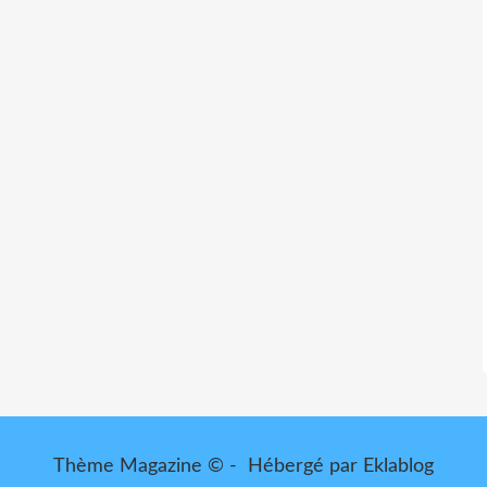
Thème Magazine © - Hébergé par
Eklablog