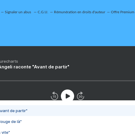
Signaler un abus
C.G.U.
Rémunération en droits d'auteur
Offre Premium
Purecharts
ngeli raconte "Avant de partir"
vant de partir"
Bouge de là"
 vite"