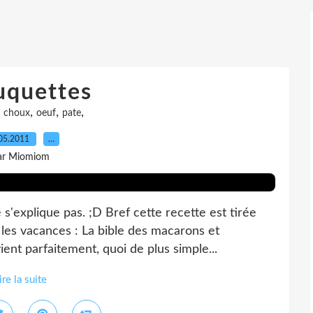
uquettes
,
,
,
,
choux
oeuf
pate
05.2011
…
ar Miomiom
'explique pas. ;D Bref cette recette est tirée
 les vacances : La bible des macarons et
ient parfaitement, quoi de plus simple...
ire la suite