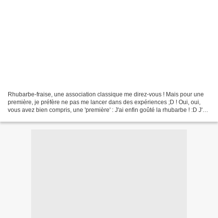
Rhubarbe-fraise, une association classique me direz-vous ! Mais pour une
première, je préfère ne pas me lancer dans des expériences ;D ! Oui, oui,
vous avez bien compris, une 'première' : J'ai enfin goûté la rhubarbe ! :D J'en
ai beaucoup entendu parler...