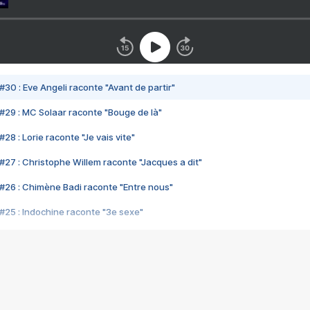
#30 : Eve Angeli raconte "Avant de partir"
#29 : MC Solaar raconte "Bouge de là"
28 : Lorie raconte "Je vais vite"
#27 : Christophe Willem raconte "Jacques a dit"
#26 : Chimène Badi raconte "Entre nous"
#25 : Indochine raconte "3e sexe"
#24 : Zaho raconte "C'est chelou"
#23 : Patrick Bruel raconte "Au café des délices"
#22 : Kyo raconte "Le chemin"