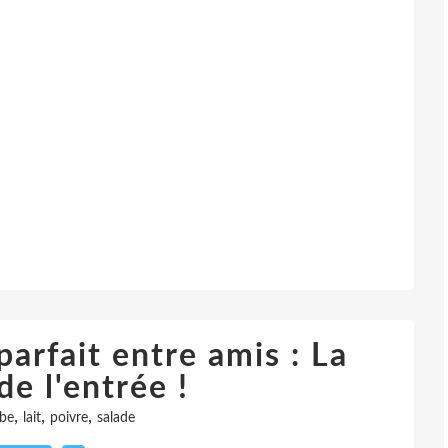
arfait entre amis : La
de l'entrée !
,
,
,
be
lait
poivre
salade