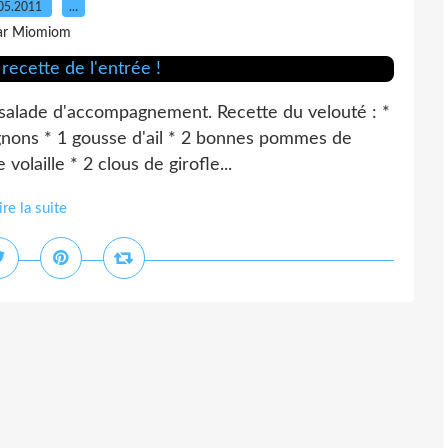
05.2011
…
ar Miomiom
t salade d'accompagnement. Recette du velouté : *
oignons * 1 gousse d'ail * 2 bonnes pommes de
 volaille * 2 clous de girofle...
ire la suite