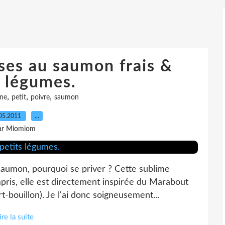
ses au saumon frais &
s légumes.
,
,
,
gne
petit
poivre
saumon
05.2011
…
ar Miomiom
saumon, pourquoi se priver ? Cette sublime
compris, elle est directement inspirée du Marabout
-bouillon). Je l'ai donc soigneusement...
ire la suite