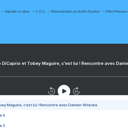
Signaler un abus
C.G.U.
Rémunération en droits d'auteur
Offre Premium
 DiCaprio et Tobey Maguire, c'est lui ! Rencontre avec Dam
bey Maguire, c'est lui ! Rencontre avec Damien Witecka
e 6
e 5