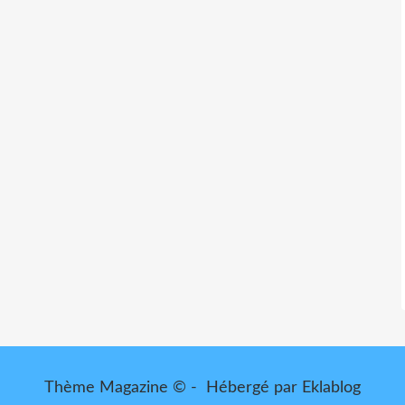
Thème Magazine © - Hébergé par
Eklablog