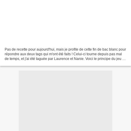
Pas de recette pour aujourd'hui, mais je profite de cette fin de bac blanc pour
répondre aux deux tags qui m'ont été faits ! Celui-ci tourne depuis pas mal
de temps, et j'ai été taguée par Laurence et Nanie. Voici le principe du jeu :
1. Poster les règles2....