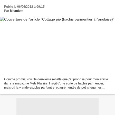
Publié le 06/06/2012 à 09:15
Par
Miomiom
Comme promis, voici la deuxième recette que j'ai proposé pour mon article
dans le magazine Mets Plaisirs. Il s'git d'une sorte de hachis parmentier,
mais où la viande est plus parfumée, et agrémentée de petits légumes
(carottes, petits pois, chou fleur,...