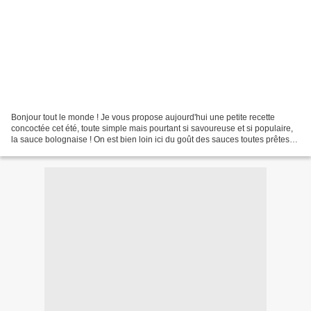
Bonjour tout le monde ! Je vous propose aujourd'hui une petite recette
concoctée cet été, toute simple mais pourtant si savoureuse et si populaire,
la sauce bolognaise ! On est bien loin ici du goût des sauces toutes prêtes
qui noient une viande insipide...