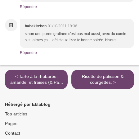
Répondre
B
babakitchen
01/10/2011 19:36
sinon une purée gratinée c'est pas mal aussi, avec du cumin
si tu aimes ça ... délicieux !!<br /> bonne soirée, bisous
Répondre
< Tarte à la rhubarbe,
Risotto de pâtisson &
amande, et fraises {& Pâte
courgettes. >
brisée}
Hébergé par Eklablog
Top articles
Pages
Contact