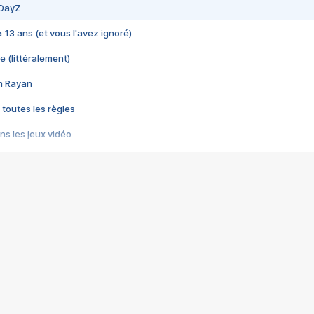
 DayZ
 a 13 ans (et vous l'avez ignoré)
e (littéralement)
im Rayan
 toutes les règles
s les jeux vidéo
us choquant de Rockstar ? - Le scandale BULLY
e plus moche de Steam
du RÊVE tourne au CAUCHEMAR
pendant 8 heures
it… à tort
umiliés par un jeu vidéo
ire - Final Fantasy 8