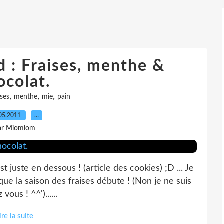
 : Fraises, menthe &
ocolat.
,
,
,
ises
menthe
mie
pain
05.2011
…
ar Miomiom
st juste en dessous ! (article des cookies) ;D ... Je
que la saison des fraises débute ! (Non je ne suis
ous ! ^^')......
ire la suite