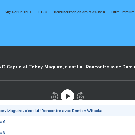
Signaler un abus
C.G.U.
Rémunération en droits d'auteur
Offre Premium
 DiCaprio et Tobey Maguire, c'est lui ! Rencontre avec Dam
bey Maguire, c'est lui ! Rencontre avec Damien Witecka
e 6
e 5