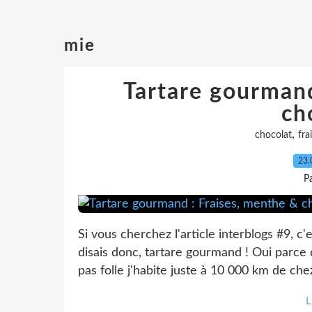
mie
Tartare gourmand
ch
,
chocolat
fra
23.
P
Si vous cherchez l'article interblogs #9, c'e
disais donc, tartare gourmand ! Oui parce 
pas folle j'habite juste à 10 000 km de chez v
L