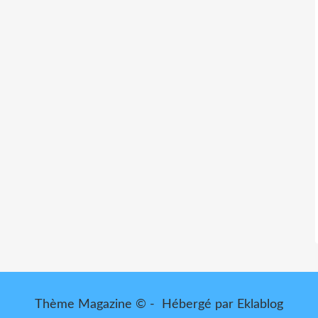
Thème Magazine © - Hébergé par
Eklablog