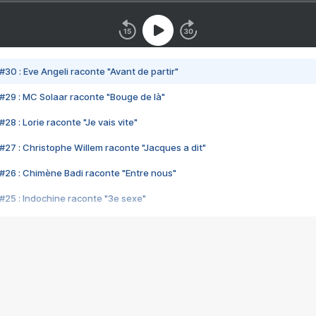
#30 : Eve Angeli raconte "Avant de partir"
#29 : MC Solaar raconte "Bouge de là"
28 : Lorie raconte "Je vais vite"
#27 : Christophe Willem raconte "Jacques a dit"
#26 : Chimène Badi raconte "Entre nous"
#25 : Indochine raconte "3e sexe"
#24 : Zaho raconte "C'est chelou"
#23 : Patrick Bruel raconte "Au café des délices"
#22 : Kyo raconte "Le chemin"
#21 : Nolwenn Leroy raconte "Cassé"