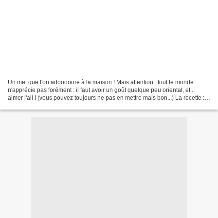
Un met que l'on adooooore à la maison ! Mais attention : tout le monde
n'apprécie pas forément : il faut avoir un goût quelque peu oriental, et...
aimer l'ail ! (vous pouvez toujours ne pas en mettre mais bon...) La recette :
{pour 4 petits bols environ...}...