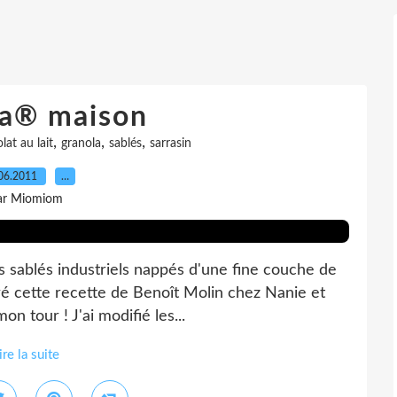
la® maison
,
,
,
lat au lait
granola
sablés
sarrasin
06.2011
…
ar Miomiom
s sablés industriels nappés d'une fine couche de
éré cette recette de Benoît Molin chez Nanie et
n tour ! J'ai modifié les...
ire la suite