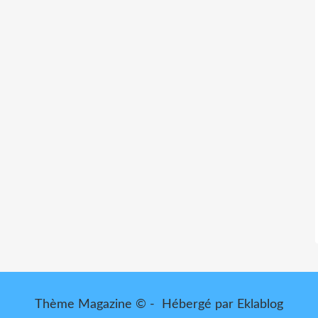
Thème Magazine © - Hébergé par
Eklablog