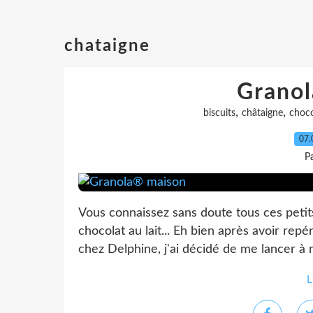
chataigne
Grano
,
,
biscuits
châtaigne
choco
07.
P
Vous connaissez sans doute tous ces petit
chocolat au lait... Eh bien après avoir rep
chez Delphine, j'ai décidé de me lancer à mo
L