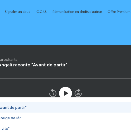
Signaler un abus
C.G.U.
Rémunération en droits d'auteur
Offre Premium
Purecharts
ngeli raconte "Avant de partir"
vant de partir"
Bouge de là"
 vite"