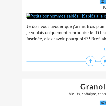
21.
P
Je dois vous avouer que j'ai mis trois plo
je voulais uniquement reproduire le 'Ti bisc
fascinée, allez savoir pourquoi :P ! Bref, al
L
Grano
,
,
biscuits
châtaigne
choco
07.