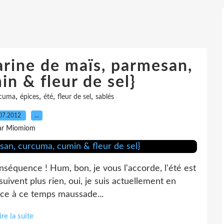
farine de maïs, parmesan,
n & fleur de sel}
,
,
,
,
cuma
épices
été
fleur de sel
sablés
07.2012
…
ar Miomiom
conséquence ! Hum, bon, je vous l'accorde, l'été est
e suivent plus rien, oui, je suis actuellement en
ace à ce temps maussade...
ire la suite