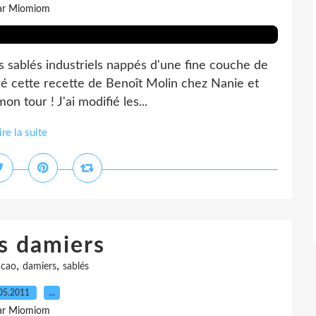
ar Miomiom
s sablés industriels nappés d'une fine couche de
éré cette recette de Benoît Molin chez Nanie et
n tour ! J'ai modifié les...
ire la suite
s damiers
,
,
acao
damiers
sablés
05.2011
…
ar Miomiom