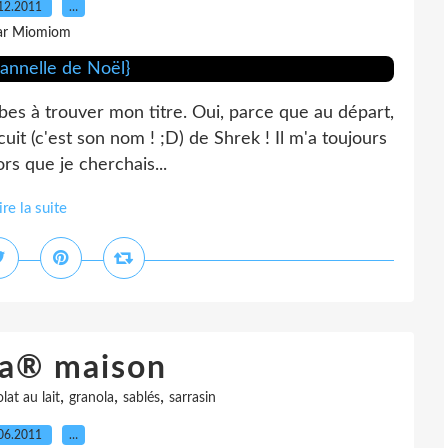
12.2011
…
ar Miomiom
mbes à trouver mon titre. Oui, parce que au départ,
uit (c'est son nom ! ;D) de Shrek ! Il m'a toujours
ors que je cherchais...
ire la suite
la® maison
,
,
,
lat au lait
granola
sablés
sarrasin
06.2011
…