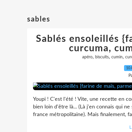
sables
Sablés ensoleillés {
curcuma, cumi
,
,
,
apéro
biscuits
cumin
cur
10.
P
Youpi ! C'est l'été ! Vite, une recette en 
bien loin d'être là... (Là j'en connais qui n
france métropolitaine). Mais finalement, f
L