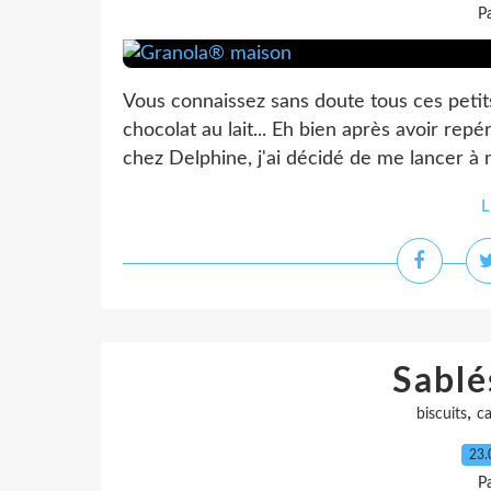
P
Vous connaissez sans doute tous ces petit
chocolat au lait... Eh bien après avoir rep
chez Delphine, j'ai décidé de me lancer à mo
L
Sablé
,
biscuits
c
23.
P