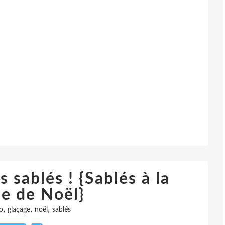
sablés ! {Sablés à la
le de Noël}
,
,
,
o
glaçage
noël
sablés