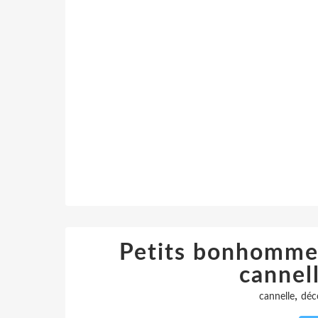
Petits bonhommes 
cannel
,
cannelle
déc