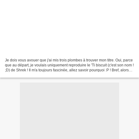
Je dois vous avouer que j'ai mis trois plombes à trouver mon titre. Oui, parce
que au départ, je voulais uniquement reproduire le 'Ti biscuit (c'est son nom !
;D) de Shrek ! Il m'a toujours fascinée, allez savoir pourquoi :P ! Bref, alors
que je cherchais...