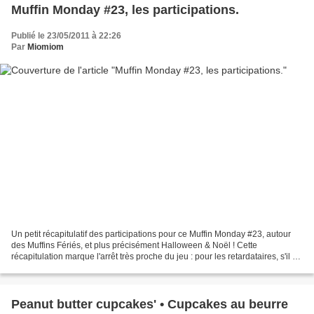
Muffin Monday #23, les participations.
Publié le 23/05/2011 à 22:26
Par
Miomiom
Un petit récapitulatif des participations pour ce Muffin Monday #23, autour
des Muffins Fériés, et plus précisément Halloween & Noël ! Cette
récapitulation marque l'arrêt très proche du jeu : pour les retardataires, s'il y
en a, qu'ils se manifestent...
Peanut butter cupcakes' • Cupcakes au beurre