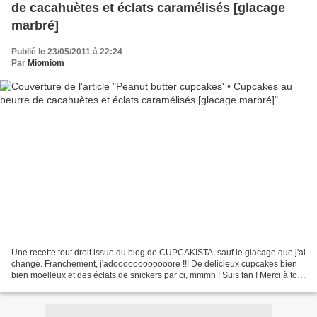
de cacahuètes et éclats caramélisés [glacage
marbré]
Publié le 23/05/2011 à 22:24
Par
Miomiom
Une recette tout droit issue du blog de CUPCAKISTA, sauf le glacage que j'ai
changé. Franchement, j'adoooooooooooore !!! De delicieux cupcakes bien
bien moelleux et des éclats de snickers par ci, mmmh ! Suis fan ! Merci à toi
cupcakista !! Heum, seul...