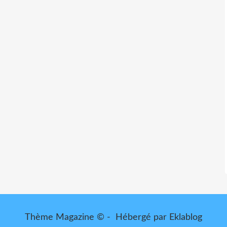
Thème Magazine © - Hébergé par
Eklablog