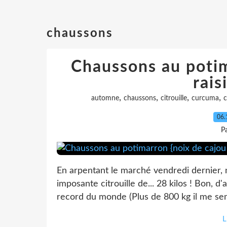
chaussons
Chaussons au potim
rais
,
,
,
,
automne
chaussons
citrouille
curcuma
c
06.
P
En arpentant le marché vendredi dernier,
imposante citrouille de... 28 kilos ! Bon,
record du monde (Plus de 800 kg il me sem
L