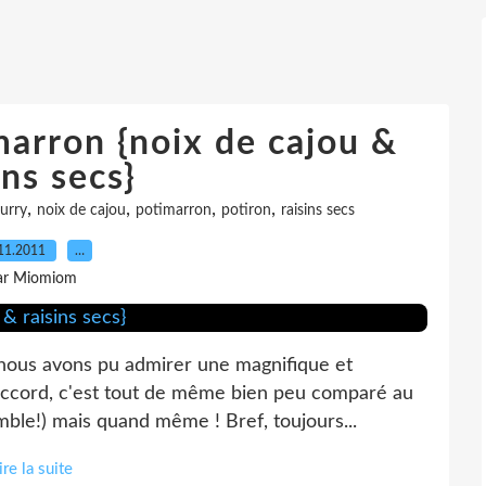
arron {noix de cajou &
ins secs}
,
,
,
,
urry
noix de cajou
potimarron
potiron
raisins secs
11.2011
…
ar Miomiom
 nous avons pu admirer une magnifique et
 d'accord, c'est tout de même bien peu comparé au
ble!) mais quand même ! Bref, toujours...
ire la suite