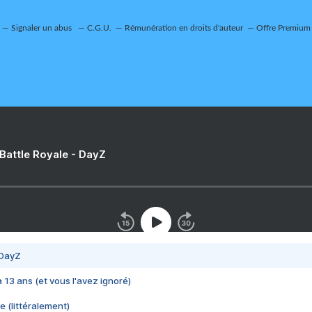
Signaler un abus
C.G.U.
Rémunération en droits d'auteur
Offre Premium
 Battle Royale - DayZ
 DayZ
 a 13 ans (et vous l'avez ignoré)
e (littéralement)