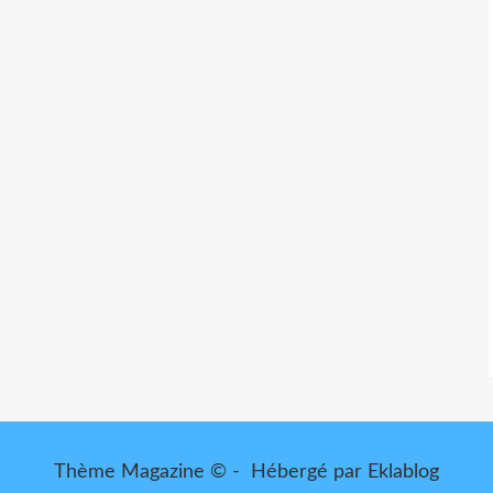
Thème Magazine © - Hébergé par
Eklablog