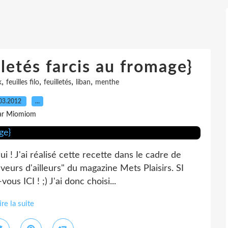
letés farcis au fromage}
,
,
,
,
k
feuilles filo
feuilletés
liban
menthe
03.2012
…
ar Miomiom
i ! J'ai réalisé cette recette dans le cadre de
eurs d'ailleurs" du magazine Mets Plaisirs. SI
us ICI ! ;) J'ai donc choisi...
ire la suite