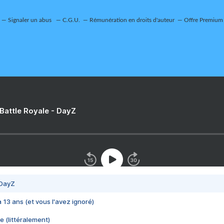
Signaler un abus
C.G.U.
Rémunération en droits d'auteur
Offre Premium
 Battle Royale - DayZ
 DayZ
 a 13 ans (et vous l'avez ignoré)
e (littéralement)