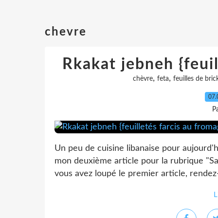
chevre
Rkakat jebneh {feuil
,
,
chèvre
feta
feuilles de bric
07.
P
Un peu de cuisine libanaise pour aujourd'hu
mon deuxième article pour la rubrique "Sav
vous avez loupé le premier article, rendez-vo
L