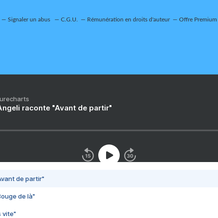
Signaler un abus
C.G.U.
Rémunération en droits d'auteur
Offre Premium
Purecharts
ngeli raconte "Avant de partir"
vant de partir"
Bouge de là"
 vite"