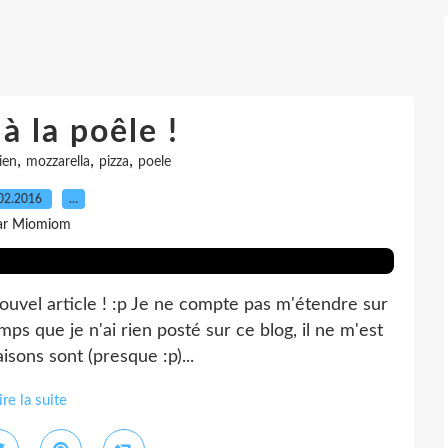
 à la poêle !
,
,
,
lien
mozzarella
pizza
poele
02.2016
…
ar Miomiom
ouvel article ! :p Je ne compte pas m'étendre sur
ps que je n'ai rien posté sur ce blog, il ne m'est
isons sont (presque :p)...
ire la suite