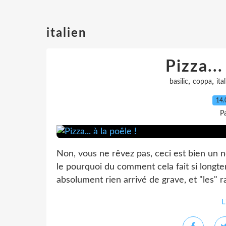
italien
Pizza...
,
,
basilic
coppa
ita
14.
P
Non, vous ne rêvez pas, ceci est bien un n
le pourquoi du comment cela fait si longtem
absolument rien arrivé de grave, et "les" ra
L