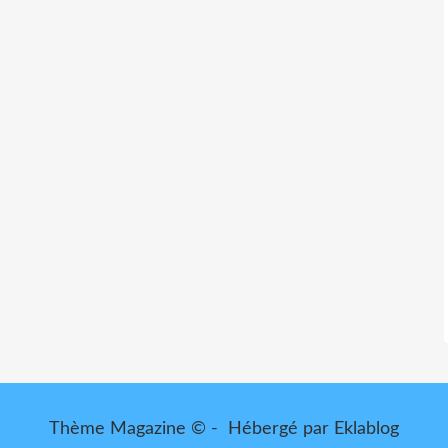
Thème Magazine © - Hébergé par
Eklablog