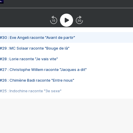
#30 : Eve Angeli raconte "Avant de partir"
#29 : MC Solaar raconte "Bouge de là"
28 : Lorie raconte "Je vais vite"
#27 : Christophe Willem raconte "Jacques a dit"
#26 : Chimène Badi raconte "Entre nous"
#25 : Indochine raconte "3e sexe"
#24 : Zaho raconte "C'est chelou"
#23 : Patrick Bruel raconte "Au café des délices"
#22 : Kyo raconte "Le chemin"