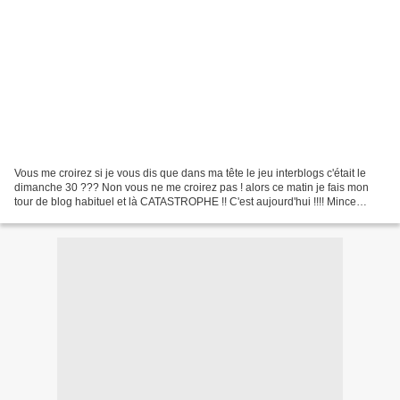
Vous me croirez si je vous dis que dans ma tête le jeu interblogs c'était le
dimanche 30 ??? Non vous ne me croirez pas ! alors ce matin je fais mon
tour de blog habituel et là CATASTROPHE !! C'est aujourd'hui !!!! Mince
mince et triple mince !!! Heureusement...