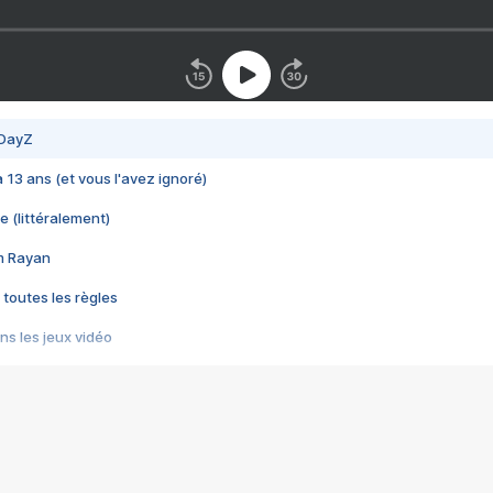
 DayZ
 a 13 ans (et vous l'avez ignoré)
e (littéralement)
im Rayan
 toutes les règles
s les jeux vidéo
us choquant de Rockstar ? - Le scandale BULLY
e plus moche de Steam
du RÊVE tourne au CAUCHEMAR