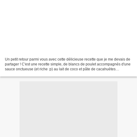
Un petit retour parmi vous avec cette délicieuse recette que je me devais de
partager ! C'est une recette simple, de blancs de poulet accompagnés d'une
sauce onctueuse (et riche :p) au lait de coco et pâte de cacahuètes
agrémentée de quelques épices....