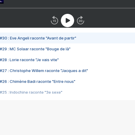
#30 : Eve Angeli raconte "Avant de partir"
#29 : MC Solaar raconte "Bouge de là"
28 : Lorie raconte "Je vais vite"
#27 : Christophe Willem raconte "Jacques a dit"
#26 : Chimène Badi raconte "Entre nous"
#25 : Indochine raconte "3e sexe"
#24 : Zaho raconte "C'est chelou"
#23 : Patrick Bruel raconte "Au café des délices"
#22 : Kyo raconte "Le chemin"