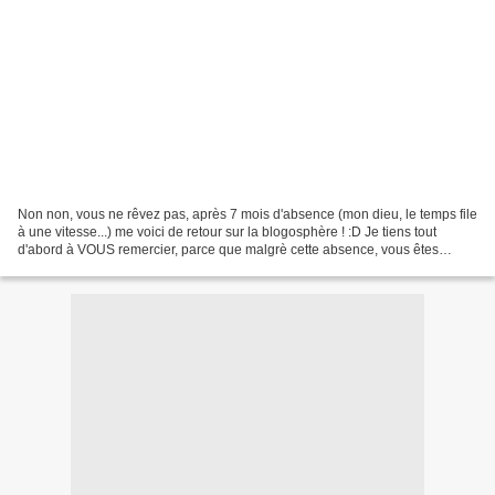
Non non, vous ne rêvez pas, après 7 mois d'absence (mon dieu, le temps file
à une vitesse...) me voici de retour sur la blogosphère ! :D Je tiens tout
d'abord à VOUS remercier, parce que malgrè cette absence, vous êtes
restés toujours aussi nombreux à...