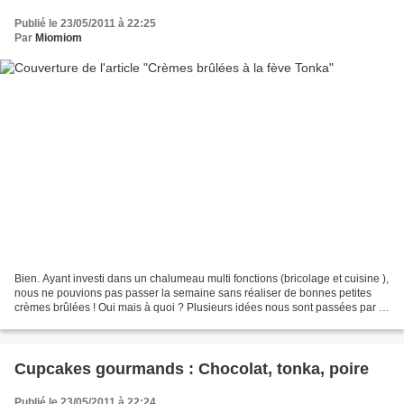
Publié le 23/05/2011 à 22:25
Par
Miomiom
Bien. Ayant investi dans un chalumeau multi fonctions (bricolage et cuisine ),
nous ne pouvions pas passer la semaine sans réaliser de bonnes petites
crèmes brûlées ! Oui mais à quoi ? Plusieurs idées nous sont passées par la
tête : Orange, citron vert,...
Cupcakes gourmands : Chocolat, tonka, poire
Publié le 23/05/2011 à 22:24