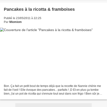
Pancakes à la ricotta & framboises
Publié le 23/05/2011 à 22:25
Par
Miomiom
Bon. Ça fait un petit bout de temps déjà que la recette de Nannie chérie me
fait de l'oeil ! Elle évoque des pancakes... parfaits ! ;D Et en plus ça tombe
bien, j'ai un pot de ricotta qui s'ennuie tout seul dans son frigo ! Bien sûr je
n'ai pas pu m'empêcher...