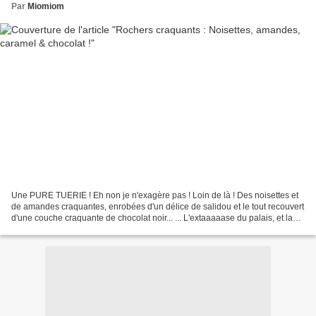
Par
Miomiom
Une PURE TUERIE ! Eh non je n'exagère pas ! Loin de là ! Des noisettes et
de amandes craquantes, enrobées d'un délice de salidou et le tout recouvert
d'une couche craquante de chocolat noir... ... L'extaaaaase du palais, et la
torture des haaaanches !...