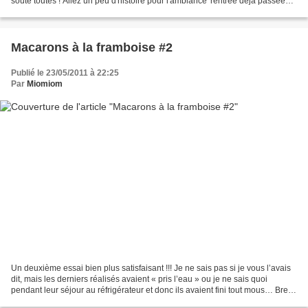
soute toutes ! Allez un peu d'histoire pour l'ambiance 'rentrée déjà passée
depuis plus d'un mois' ! ;D...
Macarons à la framboise #2
Publié le 23/05/2011 à 22:25
Par
Miomiom
Un deuxième essai bien plus satisfaisant !!! Je ne sais pas si je vous l’avais
dit, mais les derniers réalisés avaient « pris l’eau » ou je ne sais quoi
pendant leur séjour au réfrigérateur et donc ils avaient fini tout mous… Bref,
je profite de mon voyage...