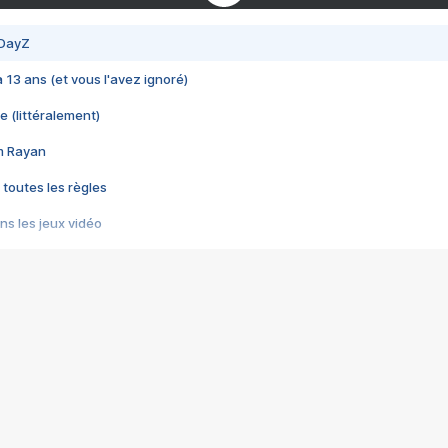
 DayZ
 a 13 ans (et vous l'avez ignoré)
e (littéralement)
im Rayan
 toutes les règles
s les jeux vidéo
us choquant de Rockstar ? - Le scandale BULLY
e plus moche de Steam
du RÊVE tourne au CAUCHEMAR
pendant 8 heures
it… à tort
umiliés par un jeu vidéo