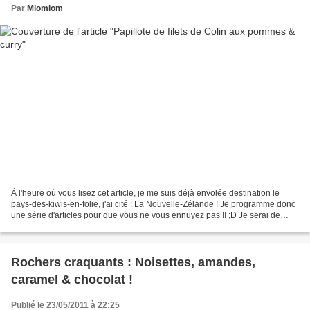
Par
Miomiom
À l'heure où vous lisez cet article, je me suis déjà envolée destination le
pays-des-kiwis-en-folie, j'ai cité : La Nouvelle-Zélande ! Je programme donc
une série d'articles pour que vous ne vous ennuyez pas !! ;D Je serai de
retour à la mi-janvier !...
Rochers craquants : Noisettes, amandes,
caramel & chocolat !
Publié le 23/05/2011 à 22:25