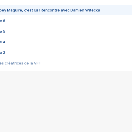
bey Maguire, c'est lui ! Rencontre avec Damien Witecka
e 6
e 5
e 4
e 3
s créatrices de la VF !
e 2
e 1
e Mektoub My Love arrive enfin ! Rencontre avec Shaïn Boumedine et Sal
i : après Toni en famille
elle réalise le bouleversant Dites lui que je l'aime
ais ! Rencontre autour de Vie privée de Rebecca Zlotowski