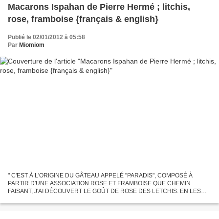
Macarons Ispahan de Pierre Hermé ; litchis,
rose, framboise {français & english}
Publié le 02/01/2012 à 05:58
Par
Miomiom
" C'EST À L'ORIGINE DU GÂTEAU APPELÉ "PARADIS", COMPOSÉ À
PARTIR D'UNE ASSOCIATION ROSE ET FRAMBOISE QUE CHEMIN
FAISANT, J'AI DÉCOUVERT LE GOÛT DE ROSE DES LETCHIS. EN LES
COMBINANT AVEC DES FRAMBOISES PULPEUSES, ACIDES ET
FRUITÉES, ET AVEC UNE CRÈME...