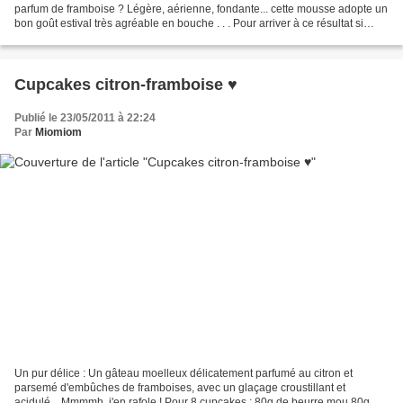
parfum de framboise ? Légère, aérienne, fondante... cette mousse adopte un
bon goût estival très agréable en bouche . . . Pour arriver à ce résultat si
plaisant, j'ai tout simplement...
Cupcakes citron-framboise ♥
Publié le 23/05/2011 à 22:24
Par
Miomiom
Un pur délice : Un gâteau moelleux délicatement parfumé au citron et
parsemé d'embûches de framboises, avec un glaçage croustillant et
acidulé... Mmmmh, j'en rafole ! Pour 8 cupcakes : 80g de beurre mou 80g de