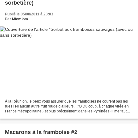
sorbetière)
Publié le 05/08/2011 à 23:03
Par
Miomiom
À la Réunion, je peux vous assurer que les framboises ne courent pas les
rues ! Ni aucun autre fruit rouge d'ailleurs... :'O Du coup, à chaque virée en
France métropolitaine, (et plus précisément dans les Pyrénées) il me faut
a.b.s.o.l.u.m.e.n.t réaliser...
Macarons à la framboise #2