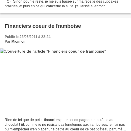
=O) ! Sinon pour le reste, je me suis basée sur ma recette des cupcakes
pralinés, et puis en ce qui concerne la suite, j'ai laissé aller mon
immagination ! Pour 9 bons cupcakes...
Financiers coeur de framboise
Publié le 23/05/2011 à 22:24
Par
Miomiom
Rien de tel que de petits financiers pour accompagner une crème au
chocolat ! Et, comme je ne résiste pas longtemps aux framboises, je n'ai pas
pu m'empêcher d'en placer une petite au coeur de ce petit gâteau parfumé à