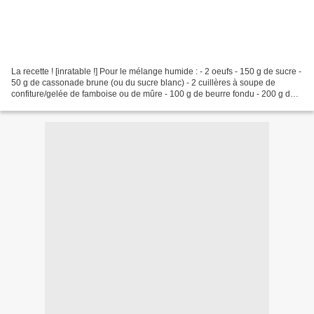
La recette ! [inratable !] Pour le mélange humide : - 2 oeufs - 150 g de sucre -
50 g de cassonade brune (ou du sucre blanc) - 2 cuillères à soupe de
confiture/gelée de famboise ou de mûre - 100 g de beurre fondu - 200 g de
framboises fraîches ou surgelées...