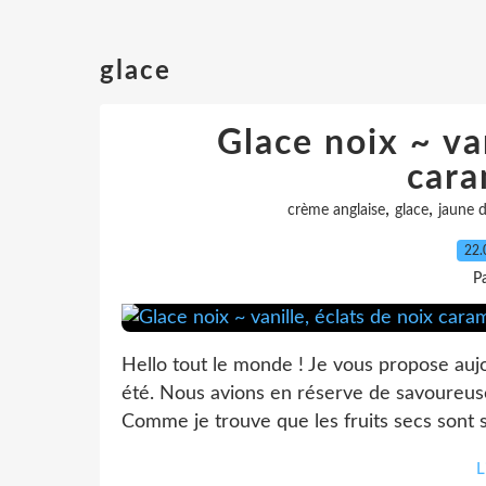
glace
Glace noix ~ van
cara
,
,
crème anglaise
glace
jaune 
22.
P
Hello tout le monde ! Je vous propose aujo
été. Nous avions en réserve de savoureuses
Comme je trouve que les fruits secs sont sub
L