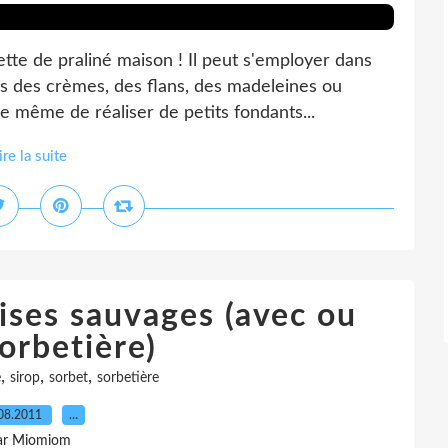
cette de praliné maison ! Il peut s'employer dans
 des crèmes, des flans, des madeleines ou
ge même de réaliser de petits fondants...
ire la suite
ises sauvages (avec ou
orbetière)
,
,
,
e
sirop
sorbet
sorbetière
08.2011
…
ar Miomiom