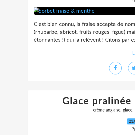
P
C'est bien connu, la fraise accepte de nom
(rhubarbe, abricot, fruits rouges, figue) 
étonnantes !) qui la relèvent ! Citons par e
L
Glace pralinée 
,
,
crème anglaise
glace
21.
P