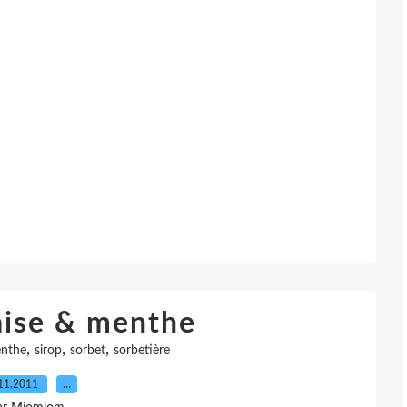
aise & menthe
,
,
,
nthe
sirop
sorbet
sorbetière
11.2011
…