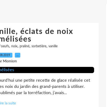
ille, éclats de noix
mélisées
,
,
,
,
d'oeufs
noix
praliné
sorbetière
vanille
08.2019
…
ar Miomiom
urd'hui une petite recette de glace réalisée cet
 noix du jardin des grand-parents à utiliser.
limés par la torréfaction, j'avais...
ire la suite