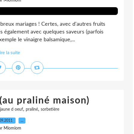
ar Miomiom
breux mariages ! Certes, avec d'autres fruits
mais également avec quelques saveurs (parfois
xemple le vinaigre balsamique,...
ire la suite
(au praliné maison)
,
,
jaune d oeuf
praliné
sorbetière
09.2011
…
ar Miomiom