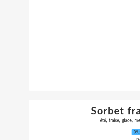
Sorbet fr
,
,
,
été
fraise
glace
me
09.