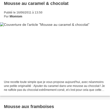
Mousse au caramel & chocolat
Publié le 16/06/2011 à 13:50
Par
Miomiom
Une recette toute simple que je vous propose aujourd'hui, avec néanmoins
une petite originalité : Ajouter du caramel dans une mousse au chocolat ! Je
ne raffole pas du chocolat extrêmement corsé, et c'est pour cela que cette
recette m'a bien plu : Le...
Mousse aux framboises