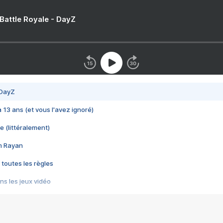
 Battle Royale - DayZ
 DayZ
 a 13 ans (et vous l'avez ignoré)
e (littéralement)
im Rayan
 toutes les règles
s les jeux vidéo
us choquant de Rockstar ? - Le scandale BULLY
e plus moche de Steam