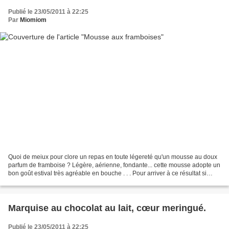
Publié le 23/05/2011 à 22:25
Par
Miomiom
Quoi de meiux pour clore un repas en toute légereté qu'un mousse au doux
parfum de framboise ? Légère, aérienne, fondante... cette mousse adopte un
bon goût estival très agréable en bouche . . . Pour arriver à ce résultat si
plaisant, j'ai tout simplement...
Marquise au chocolat au lait, cœur meringué.
Publié le 23/05/2011 à 22:25