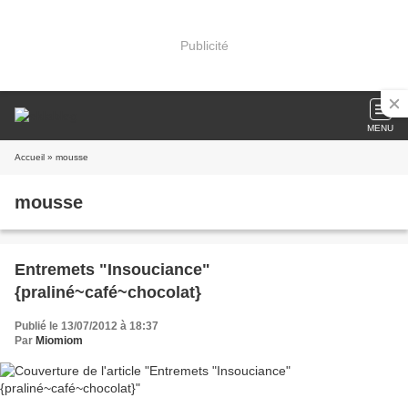
Publicité
MENU
Accueil
» mousse
mousse
Entremets "Insouciance"
{praliné~café~chocolat}
Publié le 13/07/2012 à 18:37
Par
Miomiom