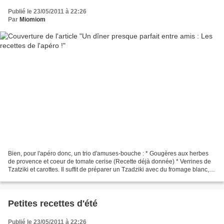
Publié le 23/05/2011 à 22:26
Par
Miomiom
Bien, pour l'apéro donc, un trio d'amuses-bouche : * Gougères aux herbes
de provence et coeur de tomate cerise (Recette déjà donnée) * Verrines de
Tzatziki et carottes. Il suffit de préparer un Tzadziki avec du fromage blanc,
du concombre taillée en minis-cubes,...
Petites recettes d'été
Publié le 23/05/2011 à 22:26