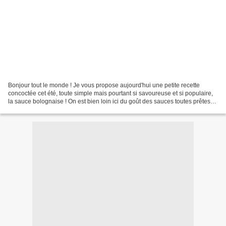
Bonjour tout le monde ! Je vous propose aujourd'hui une petite recette
concoctée cet été, toute simple mais pourtant si savoureuse et si populaire,
la sauce bolognaise ! On est bien loin ici du goût des sauces toutes prêtes
qui noient une viande insipide...