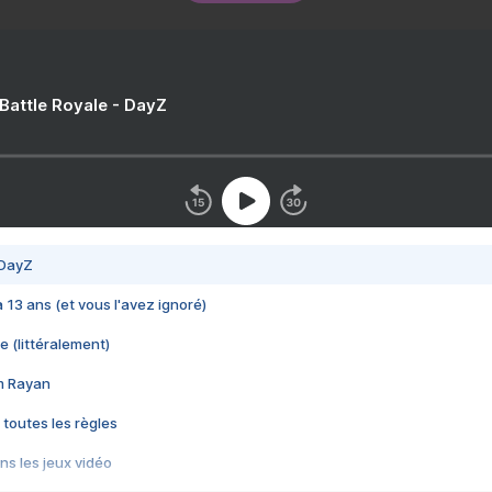
 Battle Royale - DayZ
 DayZ
 a 13 ans (et vous l'avez ignoré)
e (littéralement)
im Rayan
 toutes les règles
s les jeux vidéo