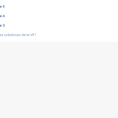
e 5
e 4
e 3
s créatrices de la VF !
e 2
e 1
e Mektoub My Love arrive enfin ! Rencontre avec Shaïn Boumedine et Sal
i : après Toni en famille
elle réalise le bouleversant Dites lui que je l'aime
ais ! Rencontre autour de Vie privée de Rebecca Zlotowski
 de Marguerite, Grave... Rencontre avec Ella Rumpf
 Les Rêveurs, un film intime sur la santé mentale