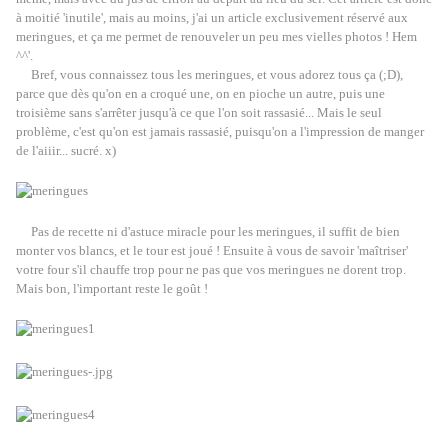
à moitié 'inutile', mais au moins, j'ai un article exclusivement réservé aux
meringues, et ça me permet de renouveler un peu mes vielles photos ! Hem
^^'.
Bref, vous connaissez tous les meringues, et vous adorez tous ça (;D),
parce que dès qu'on en a croqué une, on en pioche un autre, puis une
troisième sans s'arrêter jusqu'à ce que l'on soit rassasié... Mais le seul
problème, c'est qu'on est jamais rassasié, puisqu'on a l'impression de manger
de l'aiiir... sucré. x)
Pas de recette ni d'astuce miracle pour les meringues, il suffit de bien
monter vos blancs, et le tour est joué ! Ensuite à vous de savoir 'maîtriser'
votre four s'il chauffe trop pour ne pas que vos meringues ne dorent trop.
Mais bon, l'important reste le goût !