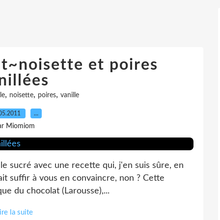
t~noisette et poires
nillées
,
,
,
le
noisette
poires
vanille
05.2011
…
ar Miomiom
e sucré avec une recette qui, j'en suis sûre, en
ait suffir à vous en convaincre, non ? Cette
que du chocolat (Larousse),...
ire la suite