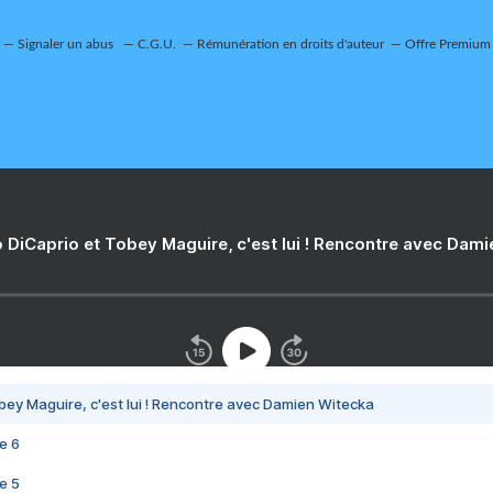
Signaler un abus
C.G.U.
Rémunération en droits d'auteur
Offre Premium
 DiCaprio et Tobey Maguire, c'est lui ! Rencontre avec Dam
bey Maguire, c'est lui ! Rencontre avec Damien Witecka
e 6
e 5