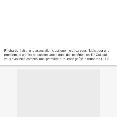
Rhubarbe-fraise, une association classique me direz-vous ! Mais pour une
première, je préfère ne pas me lancer dans des expériences ;D ! Oui, oui,
vous avez bien compris, une 'première' : J'ai enfin goûté la rhubarbe ! :D J'en
ai beaucoup entendu parler...