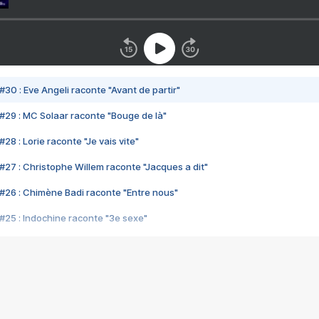
#30 : Eve Angeli raconte "Avant de partir"
#29 : MC Solaar raconte "Bouge de là"
28 : Lorie raconte "Je vais vite"
#27 : Christophe Willem raconte "Jacques a dit"
#26 : Chimène Badi raconte "Entre nous"
#25 : Indochine raconte "3e sexe"
#24 : Zaho raconte "C'est chelou"
#23 : Patrick Bruel raconte "Au café des délices"
#22 : Kyo raconte "Le chemin"