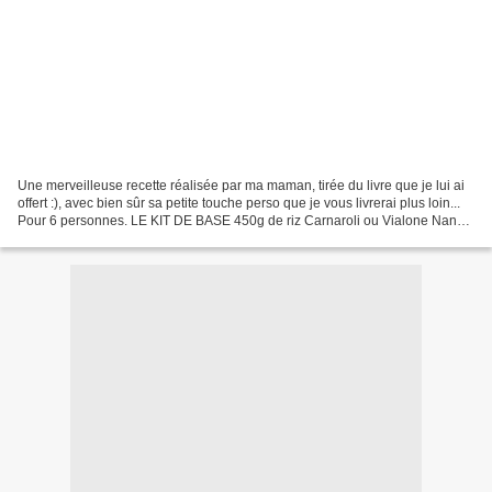
Une merveilleuse recette réalisée par ma maman, tirée du livre que je lui ai
offert :), avec bien sûr sa petite touche perso que je vous livrerai plus loin...
Pour 6 personnes. LE KIT DE BASE 450g de riz Carnaroli ou Vialone Nano
1 oignon 1,5 l de bouillon...