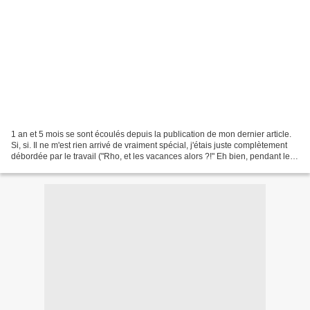
1 an et 5 mois se sont écoulés depuis la publication de mon dernier article.
Si, si. Il ne m'est rien arrivé de vraiment spécial, j'étais juste complètement
débordée par le travail ("Rho, et les vacances alors ?!" Eh bien, pendant les
vacances aussi...)....