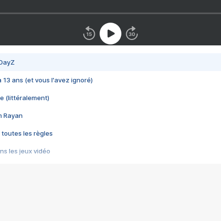
 DayZ
 a 13 ans (et vous l'avez ignoré)
e (littéralement)
im Rayan
 toutes les règles
s les jeux vidéo
us choquant de Rockstar ? - Le scandale BULLY
e plus moche de Steam
du RÊVE tourne au CAUCHEMAR