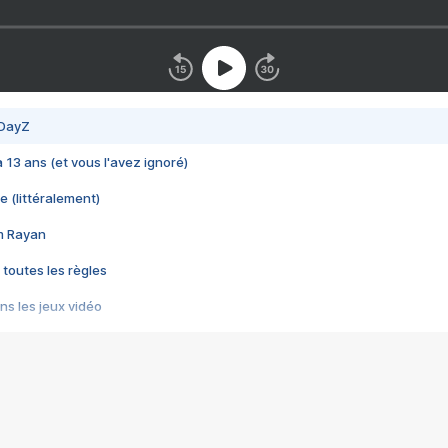
 DayZ
 a 13 ans (et vous l'avez ignoré)
e (littéralement)
im Rayan
 toutes les règles
s les jeux vidéo
us choquant de Rockstar ? - Le scandale BULLY
e plus moche de Steam
du RÊVE tourne au CAUCHEMAR