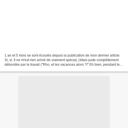
1 an et 5 mois se sont écoulés depuis la publication de mon dernier article.
Si, si. Il ne m'est rien arrivé de vraiment spécial, j'étais juste complètement
débordée par le travail ("Rho, et les vacances alors ?!" Eh bien, pendant les
vacances aussi...)....