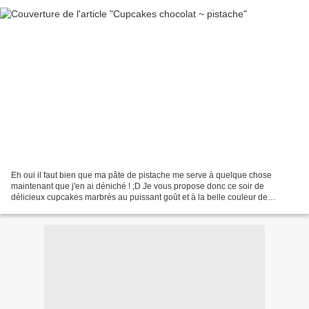
Eh oui il faut bien que ma pâte de pistache me serve à quelque chose
maintenant que j'en ai déniché ! ;D Je vous propose donc ce soir de
délicieux cupcakes marbrés au puissant goût et à la belle couleur de
pistache (merci G.DETOU ! :DD), surmontés d'un...