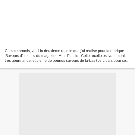
Comme promis, voici la deuxième recette que j'ai réalisé pour la rubrique
'Saveurs d'ailleurs' du magazine Mets Plaisirs. Cette recette est vraiement
très gourmande, et pleine de bonnes saveurs de là-bas {Le Liban, pour ceux
qui aurait râté la première...