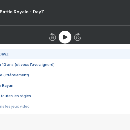
 Battle Royale - DayZ
 DayZ
 a 13 ans (et vous l'avez ignoré)
e (littéralement)
im Rayan
 toutes les règles
s les jeux vidéo
us choquant de Rockstar ? - Le scandale BULLY
e plus moche de Steam