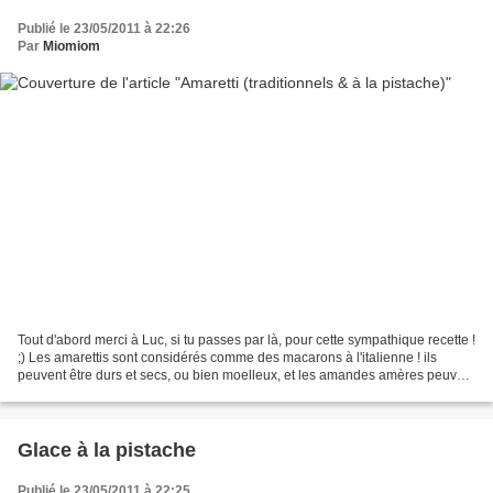
Publié le 23/05/2011 à 22:26
Par
Miomiom
Tout d'abord merci à Luc, si tu passes par là, pour cette sympathique recette !
;) Les amarettis sont considérés comme des macarons à l'italienne ! ils
peuvent être durs et secs, ou bien moelleux, et les amandes amères peuvent
parfois êrte remplacées...
Glace à la pistache
Publié le 23/05/2011 à 22:25