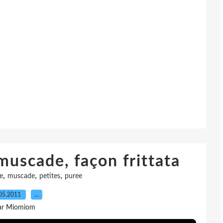
uscade, façon frittata
,
,
,
e
muscade
petites
puree
05.2011
…
ar Miomiom