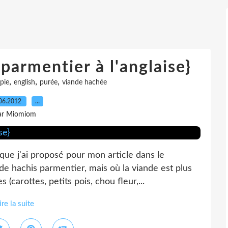
parmentier à l'anglaise}
,
,
,
pie
english
purée
viande hachée
06.2012
…
ar Miomiom
ue j'ai proposé pour mon article dans le
e de hachis parmentier, mais où la viande est plus
carottes, petits pois, chou fleur,...
ire la suite