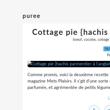
puree
Cottage pie {hachis 
,
,
boeuf
cocotte
cottage 
06.
P
Comme promis, voici la deuxième recette q
magazine Mets Plaisirs. Il s'git d'une sort
parfumée, et agrémentée de petits légumes (
L