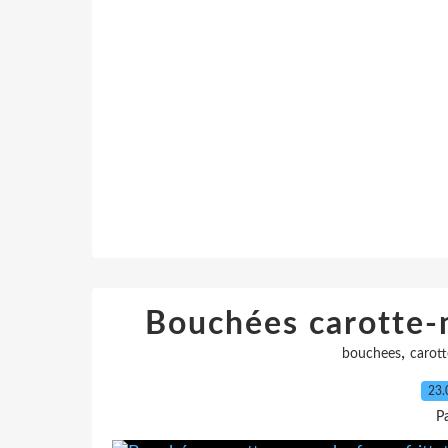
Bouchées carotte-m
,
bouchees
carott
23.
P