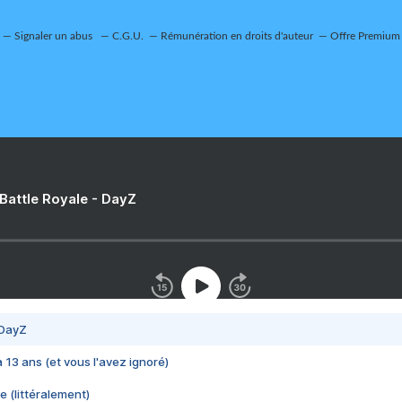
Signaler un abus
C.G.U.
Rémunération en droits d'auteur
Offre Premium
 Battle Royale - DayZ
 DayZ
 a 13 ans (et vous l'avez ignoré)
e (littéralement)