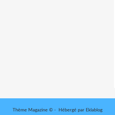
Thème Magazine © - Hébergé par
Eklablog