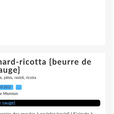
nard-ricotta {beurre de
auge}
,
,
,
ie
pâtes
ravioli
ricotta
03.2012
…
ar Miomiom