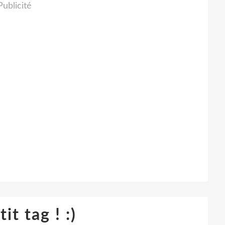
Publicité
it tag ! :)