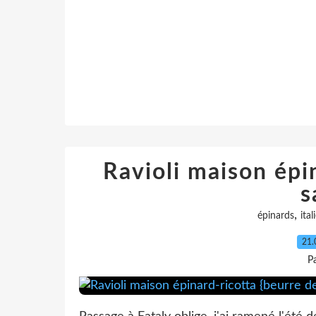
Ravioli maison épi
s
,
épinards
ital
21.
P