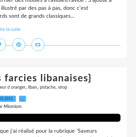
ernier des moules à ravioles/ravioli ! S'ajoute à
s illustré par des pas à pas, donc c'est
rds sont de grands classiques...
ire la suite
 farcies libanaises}
,
,
,
leur d oranger
liban
pistache
sirop
03.2012
…
ar Miomiom
e j'ai réalisé pour la rubrique 'Saveurs