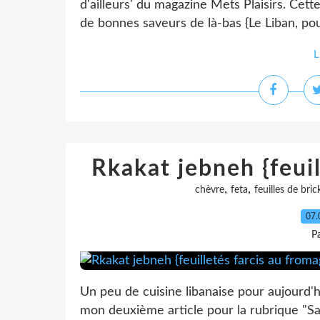
d'ailleurs' du magazine Mets Plaisirs. Cet
de bonnes saveurs de là-bas {Le Liban, pour
L
Rkakat jebneh {feuil
,
,
chèvre
feta
feuilles de bric
07.
P
Un peu de cuisine libanaise pour aujourd'hu
mon deuxième article pour la rubrique "Sav