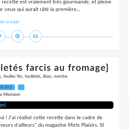
te recette est vraiement très gourmande, et pleine
 ceux qui aurait râté la première...
ire la suite
letés farcis au fromage}
,
,
,
,
k
feuilles filo
feuilletés
liban
menthe
03.2012
…
ar Miomiom
i ! J'ai réalisé cette recette dans le cadre de
eurs d'ailleurs" du magazine Mets Plaisirs. SI