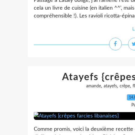
Passage à Eataly oblige, j'ai ramené l'été d
cela un livre de cuisine (en italien ^^', mai
compréhensible !). Les ravioli ricotta-épina
L
Atayefs {crêpes
,
,
,
amande
atayefs
crêpe
f
14.
P
Comme promis, voici la deuxième recette qu