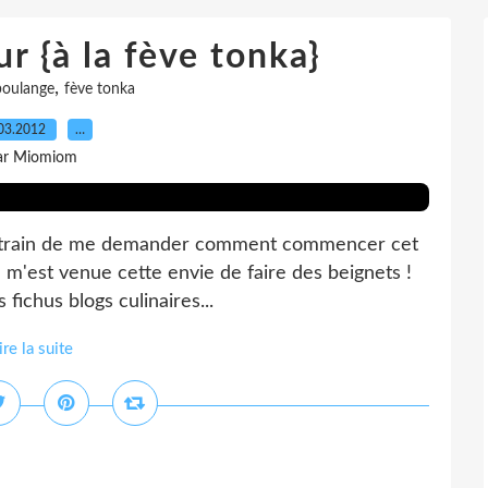
r {à la fève tonka}
,
boulange
fève tonka
03.2012
…
ar Miomiom
), en train de me demander comment commencer cet
où m'est venue cette envie de faire des beignets !
fichus blogs culinaires...
ire la suite